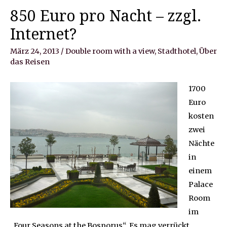
850 Euro pro Nacht – zzgl.
Internet?
März 24, 2013
/
Double room with a view
,
Stadthotel
,
Über
das Reisen
1700
Euro
kosten
zwei
Nächte
in
einem
Palace
Room
im
„Four Seasons at the Bosporus“. Es mag verrückt