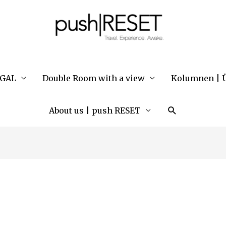
UGAL
Double Room with a view
Kolumnen | Ü
Suche
About us | push RESET