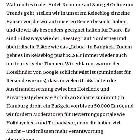
Während es in der Hotel-Kolumne auf Spiegel Online um
Trends geht, stellen wir in unserem Reiseblog einzelne
Häuser vor, die wir auf unseren Reisen besucht haben,
und die wir als besonders geeignet halten für Paare. Es
sind Hideaways wie der „
Seesteg
“ auf Norderney und
überirdische Plätze wie das „
Lebua
“ in Bangkok. Zudem
geht es im Reiseblog push:RESET immer wieder auch
um touristische Themen. Wir erklären, warum der
Hotelfinder
von Google schlicht Mist ist (zumindest für
Reisende wie uns), dass in vielen Großstädten die
Auseinandersetzung
zwischen Hotellerie und
Privatgastgeber wie Airbnb an Schärfe zunimmt (in
Hamburg droht ein Bußgeld von bis zu 50.000 Euro), und
wir fordern
Moderatoren
für Bewertungsportale wie
Holidaycheck und Tripadvisor, denn die haben viel
Macht – und müssen mehr Verantwortung
übernehmen.