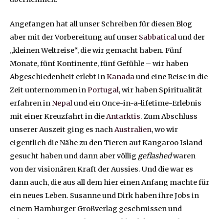
Angefangen hat all unser Schreiben für diesen Blog
aber mit der Vorbereitung auf unser
Sabbatical
und der
„kleinen Weltreise“, die wir gemacht haben. Fünf
Monate, fünf Kontinente, fünf Gefühle – wir haben
Abgeschiedenheit erlebt in
Kanada
und eine Reise in die
Zeit unternommen in
Portugal
, wir haben Spiritualität
erfahren in
Nepal
und ein Once-in-a-lifetime-Erlebnis
mit einer Kreuzfahrt in die
Antarktis
. Zum Abschluss
unserer Auszeit ging es nach
Australien
, wo wir
eigentlich die Nähe zu den Tieren auf Kangaroo Island
gesucht haben und dann aber völlig
geflashed
waren
von der visionären Kraft der Aussies. Und die war es
dann auch, die aus all dem hier einen Anfang machte für
ein neues Leben. Susanne und Dirk haben ihre Jobs in
einem Hamburger Großverlag geschmissen und