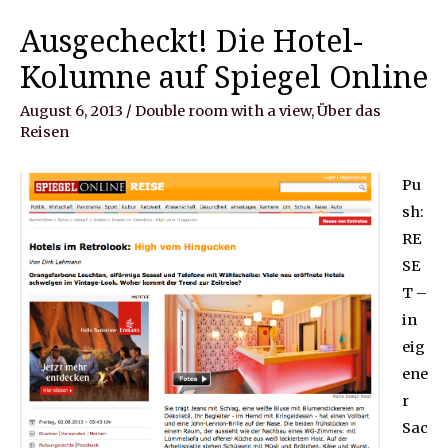
Ausgecheckt! Die Hotel-
Kolumne auf Spiegel Online
August 6, 2013
/
Double room with a view
,
Über das
Reisen
Pu
sh:
RE
SE
T –
in
eig
ene
r
Sac