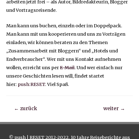
arbeiten jetzt frei – als Autor, Bildredakteurin, Blogger
und Vortragsreisende.
Man kann uns buchen, einzeln oder im Doppelpack.
Man kann mit uns kooperieren und uns zu Vorträgen
einladen, wir können beraten zu den Themen
„Zusammenarbeit mit Bloggern“ und „Hotels und
Endverbraucher“. Wer mit uns Kontakt aufnehmen
wollen, erreicht uns per
E-Mail
. Und wer einfach nur
unsere Geschichten lesen will, findet startet
hier:
push:RESET
. Viel Spaß.
Beitragsnavigation
←
zurück
weiter
→
© push | RESET 2012-2022. 10 Jahre Reiseberichte aus