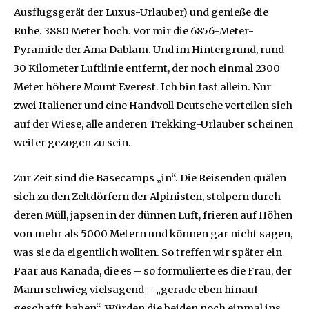
Ausflugsgerät der Luxus-Urlauber) und genieße die
Ruhe. 3880 Meter hoch. Vor mir die 6856-Meter-
Pyramide der Ama Dablam. Und im Hintergrund, rund
30 Kilometer Luftlinie entfernt, der noch einmal 2300
Meter höhere Mount Everest. Ich bin fast allein. Nur
zwei Italiener und eine Handvoll Deutsche verteilen sich
auf der Wiese, alle anderen Trekking-Urlauber scheinen
weiter gezogen zu sein.
Zur Zeit sind die Basecamps „in“. Die Reisenden quälen
sich zu den Zeltdörfern der Alpinisten, stolpern durch
deren Müll, japsen in der dünnen Luft, frieren auf Höhen
von mehr als 5000 Metern und können gar nicht sagen,
was sie da eigentlich wollten. So treffen wir später ein
Paar aus Kanada, die es – so formulierte es die Frau, der
Mann schwieg vielsagend – „gerade eben hinauf
geschafft haben“. Würden die beiden noch einmal ins