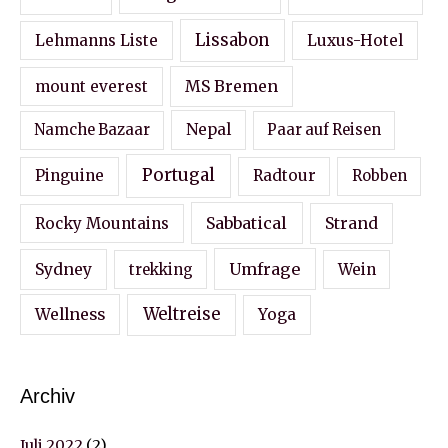
Lissabon
Lehmanns Liste
Luxus-Hotel
MS Bremen
mount everest
Nepal
Namche Bazaar
Paar auf Reisen
Portugal
Pinguine
Radtour
Robben
Sabbatical
Strand
Rocky Mountains
Sydney
Umfrage
Wein
trekking
Wellness
Weltreise
Yoga
Archiv
Juli 2022
(2)