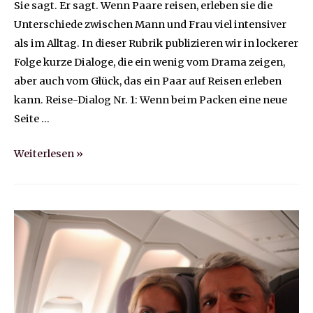
Sie sagt. Er sagt. Wenn Paare reisen, erleben sie die
Unterschiede zwischen Mann und Frau viel intensiver
als im Alltag. In dieser Rubrik publizieren wir in lockerer
Folge kurze Dialoge, die ein wenig vom Drama zeigen,
aber auch vom Glück, das ein Paar auf Reisen erleben
kann. Reise-Dialog Nr. 1: Wenn beim Packen eine neue
Seite …
Die
Weiterlesen »
Paar
Dialoge:
„Ist
das
mit
Fesseln?“