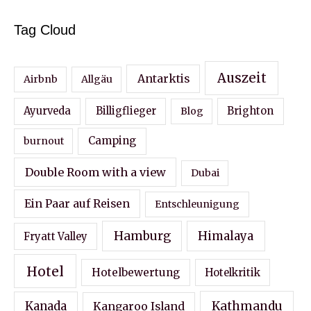
Tag Cloud
Auszeit
Antarktis
Airbnb
Allgäu
Ayurveda
Billigflieger
Blog
Brighton
Camping
burnout
Double Room with a view
Dubai
Ein Paar auf Reisen
Entschleunigung
Hamburg
Himalaya
Fryatt Valley
Hotel
Hotelbewertung
Hotelkritik
Kathmandu
Kanada
Kangaroo Island