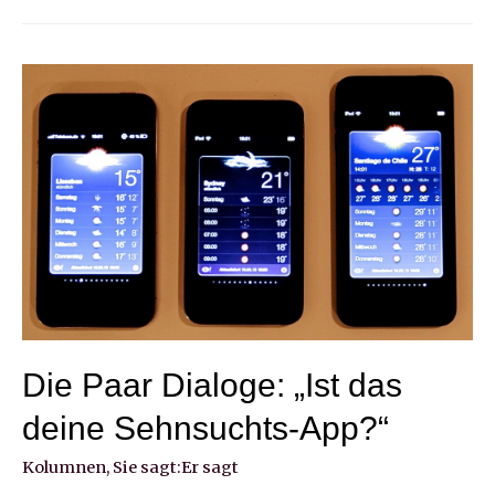
Paar-
Dialoge:
„Radfahren
ist
schlimmer
als
Yoga!“
Die Paar Dialoge: „Ist das
deine Sehnsuchts-App?“
Kolumnen
,
Sie sagt:Er sagt