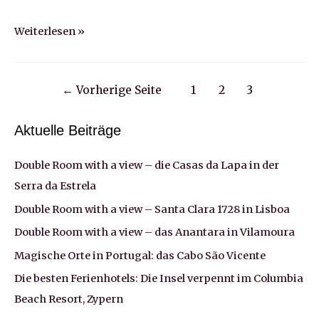
Die
Weiterlesen »
Paar
Dialoge:
Beitragsnavigation
„Ich
←
Vorherige Seite
1
2
3
habe
keine
Aktuelle Beiträge
Flugangst.“
Double Room with a view – die Casas da Lapa in der
Serra da Estrela
Double Room with a view – Santa Clara 1728 in Lisboa
Double Room with a view – das Anantara in Vilamoura
Magische Orte in Portugal: das Cabo São Vicente
Die besten Ferienhotels: Die Insel verpennt im Columbia
Beach Resort, Zypern