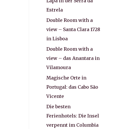
Lapa in der Serra da
Estrela
Double Room with a
view – Santa Clara 1728
in Lisboa
Double Room with a
view – das Anantara in
Vilamoura
Magische Orte in
Portugal: das Cabo São
Vicente
Die besten
Ferienhotels: Die Insel
verpennt im Columbia