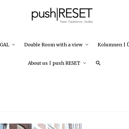
UGAL
Double Room with a view
Kolumnen | Ü
Suche
About us | push RESET