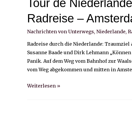
Tour de Niederlande
Radreise – Amsterd
Nachrichten von Unterwegs
,
Niederlande
,
R
Radreise durch die Niederlande: Traumziel
Susanne Baade und Dirk Lehmann „Können wir
Panik. Auf dem Weg vom Bahnhof zur Waalsei
vom Weg abgekommen und mitten in Amste
Tour
Weiterlesen »
de
Niederlande:
4.
Etappe
unserer