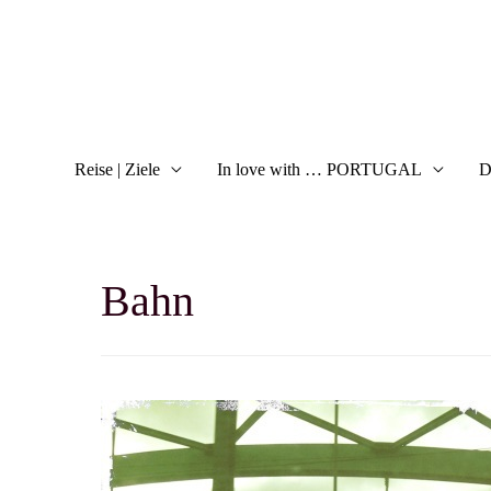
Reise | Ziele
In love with … PORTUGAL
D
Bahn