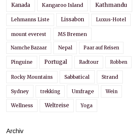
Kathmandu
Kanada
Kangaroo Island
Lissabon
Lehmanns Liste
Luxus-Hotel
MS Bremen
mount everest
Nepal
Namche Bazaar
Paar auf Reisen
Portugal
Pinguine
Radtour
Robben
Sabbatical
Strand
Rocky Mountains
Sydney
Umfrage
Wein
trekking
Wellness
Weltreise
Yoga
Archiv