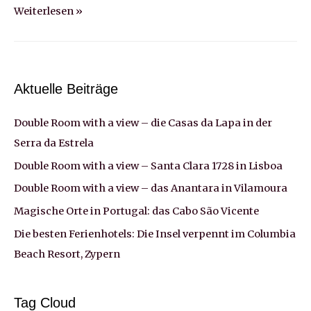
In
Weiterlesen »
der
Bewertungsfalle:
Portale
wie
Aktuelle Beiträge
Holidaycheck
Double Room with a view – die Casas da Lapa in der
brauchen
Moderatoren
Serra da Estrela
Double Room with a view – Santa Clara 1728 in Lisboa
Double Room with a view – das Anantara in Vilamoura
Magische Orte in Portugal: das Cabo São Vicente
Die besten Ferienhotels: Die Insel verpennt im Columbia
Beach Resort, Zypern
Tag Cloud