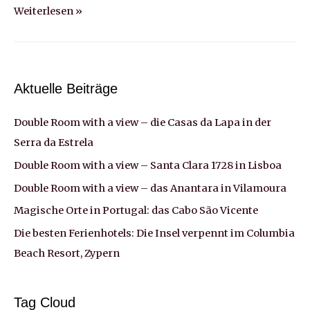
Dubai
Weiterlesen »
2020
–
ein
Land
Aktuelle Beiträge
mit
Double Room with a view – die Casas da Lapa in der
Vision
erhält
Serra da Estrela
den
Double Room with a view – Santa Clara 1728 in Lisboa
Zuschlag
Double Room with a view – das Anantara in Vilamoura
für
Magische Orte in Portugal: das Cabo São Vicente
die
Die besten Ferienhotels: Die Insel verpennt im Columbia
Expo
Beach Resort, Zypern
Tag Cloud