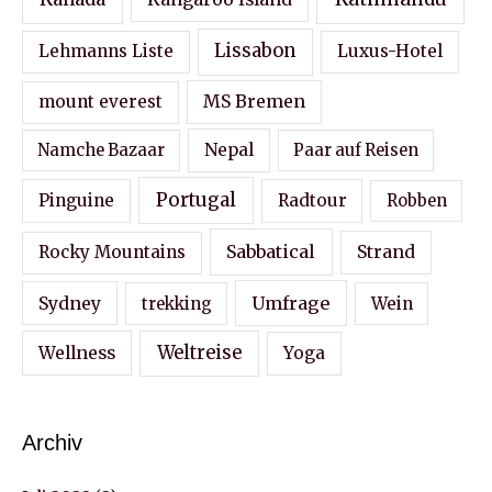
Lissabon
Lehmanns Liste
Luxus-Hotel
MS Bremen
mount everest
Nepal
Namche Bazaar
Paar auf Reisen
Portugal
Pinguine
Radtour
Robben
Sabbatical
Strand
Rocky Mountains
Sydney
Umfrage
Wein
trekking
Wellness
Weltreise
Yoga
Archiv