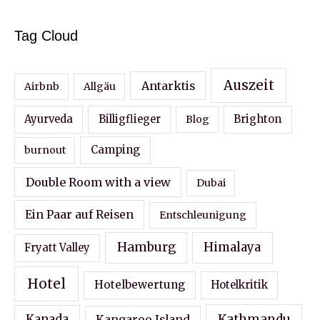
Tag Cloud
Auszeit
Antarktis
Airbnb
Allgäu
Ayurveda
Billigflieger
Blog
Brighton
Camping
burnout
Double Room with a view
Dubai
Ein Paar auf Reisen
Entschleunigung
Hamburg
Himalaya
Fryatt Valley
Hotel
Hotelbewertung
Hotelkritik
Kathmandu
Kanada
Kangaroo Island