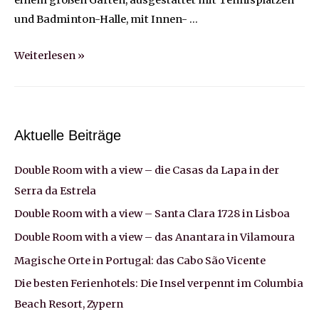
einem großen Garten, ausgestattet mit Tennisplätzen
und Badminton-Halle, mit Innen- …
Italien:
Weiterlesen »
Ostern
auf
Sardinien
–
Aktuelle Beiträge
eine
Double Room with a view – die Casas da Lapa in der
Insel,
viel
Serra da Estrela
zu
Double Room with a view – Santa Clara 1728 in Lisboa
schön
Double Room with a view – das Anantara in Vilamoura
für
Magische Orte in Portugal: das Cabo São Vicente
schlechte
Die besten Ferienhotels: Die Insel verpennt im Columbia
Hotels
Beach Resort, Zypern