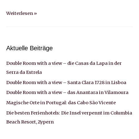
Großbritannien:
Weiterlesen »
Brighton
–
das
neue
Aktuelle Beiträge
England
Double Room with a view – die Casas da Lapa in der
an
der
Serra da Estrela
London
Double Room with a view – Santa Clara 1728 in Lisboa
Road
Double Room with a view – das Anantara in Vilamoura
Magische Orte in Portugal: das Cabo São Vicente
Die besten Ferienhotels: Die Insel verpennt im Columbia
Beach Resort, Zypern