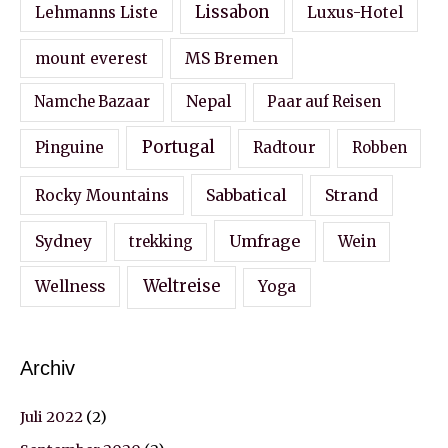
Lissabon
Lehmanns Liste
Luxus-Hotel
MS Bremen
mount everest
Nepal
Namche Bazaar
Paar auf Reisen
Portugal
Pinguine
Radtour
Robben
Sabbatical
Strand
Rocky Mountains
Sydney
Umfrage
Wein
trekking
Wellness
Weltreise
Yoga
Archiv
Juli 2022
(2)