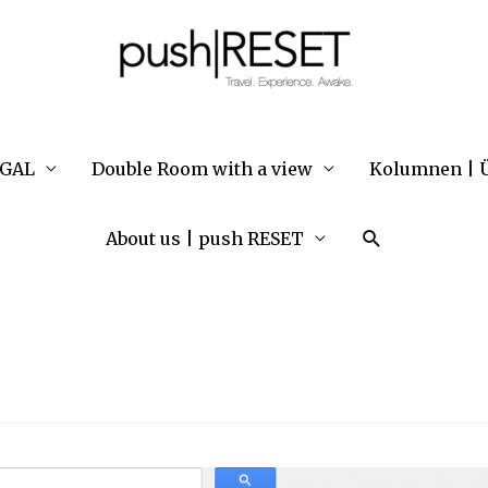
UGAL
Double Room with a view
Kolumnen | Ü
Suche
About us | push RESET