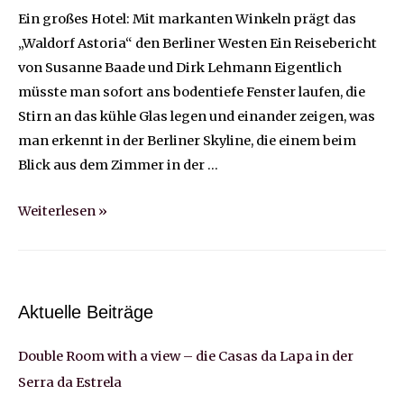
Ein großes Hotel: Mit markanten Winkeln prägt das
„Waldorf Astoria“ den Berliner Westen Ein Reisebericht
von Susanne Baade und Dirk Lehmann Eigentlich
müsste man sofort ans bodentiefe Fenster laufen, die
Stirn an das kühle Glas legen und einander zeigen, was
man erkennt in der Berliner Skyline, die einem beim
Blick aus dem Zimmer in der …
Double
Weiterlesen »
Room
with
a
view.
Aktuelle Beiträge
Waldorf
Double Room with a view – die Casas da Lapa in der
Astoria,
Berlin:
Serra da Estrela