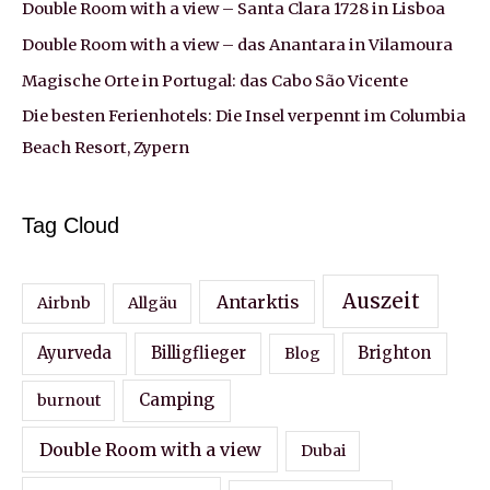
Legende
Double Room with a view – Santa Clara 1728 in Lisboa
an
Double Room with a view – das Anantara in Vilamoura
einem
Magische Orte in Portugal: das Cabo São Vicente
legendären
Die besten Ferienhotels: Die Insel verpennt im Columbia
Ort
Beach Resort, Zypern
Tag Cloud
Auszeit
Antarktis
Airbnb
Allgäu
Ayurveda
Billigflieger
Blog
Brighton
Camping
burnout
Double Room with a view
Dubai