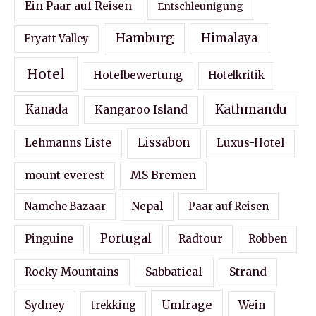
Ein Paar auf Reisen
Entschleunigung
Hamburg
Himalaya
Fryatt Valley
Hotel
Hotelbewertung
Hotelkritik
Kathmandu
Kanada
Kangaroo Island
Lissabon
Lehmanns Liste
Luxus-Hotel
MS Bremen
mount everest
Nepal
Namche Bazaar
Paar auf Reisen
Portugal
Pinguine
Radtour
Robben
Sabbatical
Strand
Rocky Mountains
Sydney
Umfrage
Wein
trekking