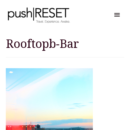
Hau
Rooftopb-Bar