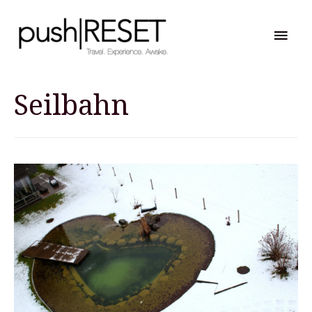
Hau
Seilbahn