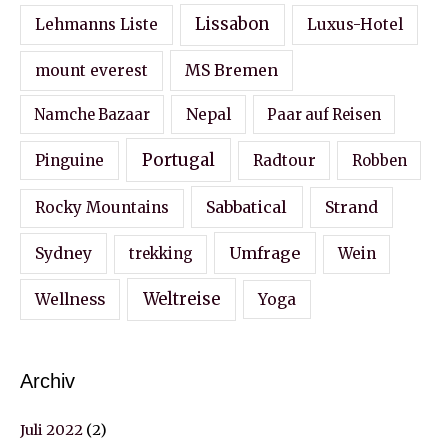
Lissabon
Lehmanns Liste
Luxus-Hotel
MS Bremen
mount everest
Nepal
Namche Bazaar
Paar auf Reisen
Portugal
Pinguine
Radtour
Robben
Sabbatical
Strand
Rocky Mountains
Sydney
Umfrage
Wein
trekking
Wellness
Weltreise
Yoga
Archiv
Juli 2022
(2)