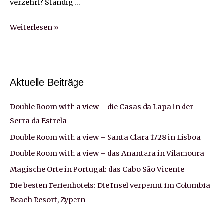
verzehrt? Ständig …
Double
Weiterlesen »
Room
with
a
view:
Aktuelle Beiträge
das
Double Room with a view – die Casas da Lapa in der
Haus
der
Serra da Estrela
Herzen
Double Room with a view – Santa Clara 1728 in Lisboa
–
Double Room with a view – das Anantara in Vilamoura
im Kuschelhotel
Magische Orte in Portugal: das Cabo São Vicente
„Gams“
Die besten Ferienhotels: Die Insel verpennt im Columbia
in
Beach Resort, Zypern
Bezau