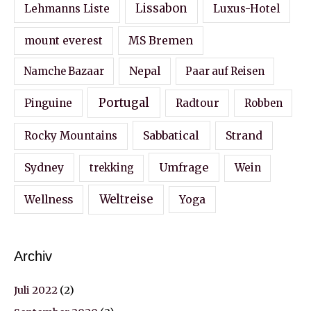
Lissabon
Lehmanns Liste
Luxus-Hotel
MS Bremen
mount everest
Nepal
Namche Bazaar
Paar auf Reisen
Portugal
Pinguine
Radtour
Robben
Sabbatical
Strand
Rocky Mountains
Sydney
Umfrage
Wein
trekking
Wellness
Weltreise
Yoga
Archiv
Juli 2022
(2)