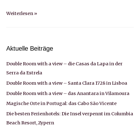
Großbritannien:
Weiterlesen »
Brighton
–
kleine
Metropole
Aktuelle Beiträge
und
Double Room with a view – die Casas da Lapa in der
big
Show
Serra da Estrela
an
Double Room with a view – Santa Clara 1728 in Lisboa
der
Double Room with a view – das Anantara in Vilamoura
Seaside
Magische Orte in Portugal: das Cabo São Vicente
Die besten Ferienhotels: Die Insel verpennt im Columbia
Beach Resort, Zypern