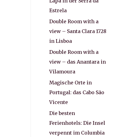
Lapa in der Serra da
Estrela
Double Room with a
view – Santa Clara 1728
in Lisboa
Double Room with a
view – das Anantara in
Vilamoura
Magische Orte in
Portugal: das Cabo São
Vicente
Die besten
Ferienhotels: Die Insel
verpennt im Columbia