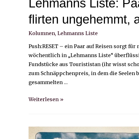
Lehmanns Liste: Pa
flirten ungehemmt, 
Kolumnen
,
Lehmanns Liste
Push:RESET – ein Paar auf Reisen sorgt für
wöchentlich in „Lehmanns Liste“ überflüssi
Fundstücke aus Tourististan (ihr wisst sc
zum Schnäppchenpreis, in dem die Seelen ba
gesammelten …
Lehmanns
Weiterlesen »
Liste:
Paare
im
Urlaub