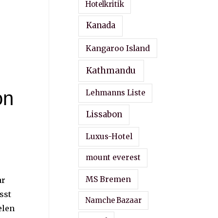
Hotelkritik
Kanada
Kangaroo Island
Kathmandu
on
Lehmanns Liste
Lissabon
Luxus-Hotel
mount everest
MS Bremen
ar
sst
Namche Bazaar
elen