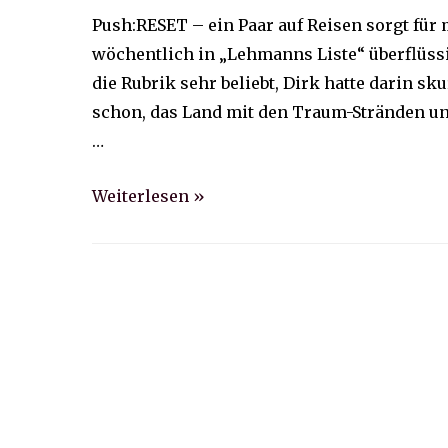
Push:RESET – ein Paar auf Reisen sorgt für
wöchentlich in „Lehmanns Liste“ überflüss
die Rubrik sehr beliebt, Dirk hatte darin sk
schon, das Land mit den Traum-Stränden u
…
Lehmanns
Weiterlesen »
Liste:
Was
ist
ein
perfekter
Urlaub?