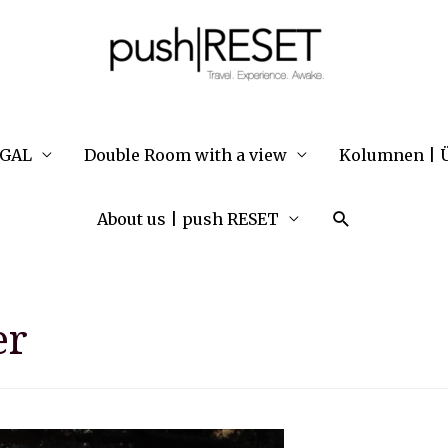
UGAL
Double Room with a view
Kolumnen | Ü
Suche
About us | push RESET
er