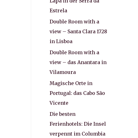
Lapa in der Serra da
Estrela
Double Room with a
view – Santa Clara 1728
in Lisboa
Double Room with a
view – das Anantara in
Vilamoura
Magische Orte in
Portugal: das Cabo São
Vicente
Die besten
Ferienhotels: Die Insel
verpennt im Columbia