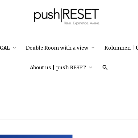
UGAL
Double Room with a view
Kolumnen | Ü
Suche
About us | push RESET