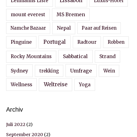
Lissabon
Lehmanns Liste
Luxus-Hotel
MS Bremen
mount everest
Nepal
Namche Bazaar
Paar auf Reisen
Portugal
Pinguine
Radtour
Robben
Sabbatical
Strand
Rocky Mountains
Sydney
Umfrage
Wein
trekking
Wellness
Weltreise
Yoga
Archiv
Juli 2022
(2)
September 2020
(2)