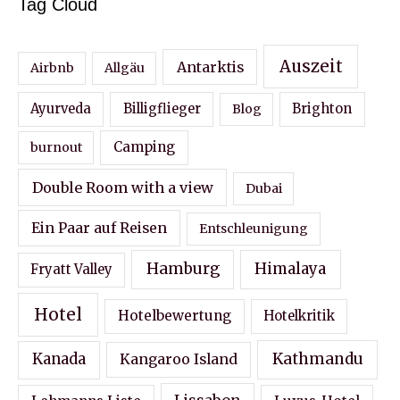
Tag Cloud
Auszeit
Antarktis
Airbnb
Allgäu
Ayurveda
Billigflieger
Blog
Brighton
Camping
burnout
Double Room with a view
Dubai
Ein Paar auf Reisen
Entschleunigung
Hamburg
Himalaya
Fryatt Valley
Hotel
Hotelbewertung
Hotelkritik
Kathmandu
Kanada
Kangaroo Island