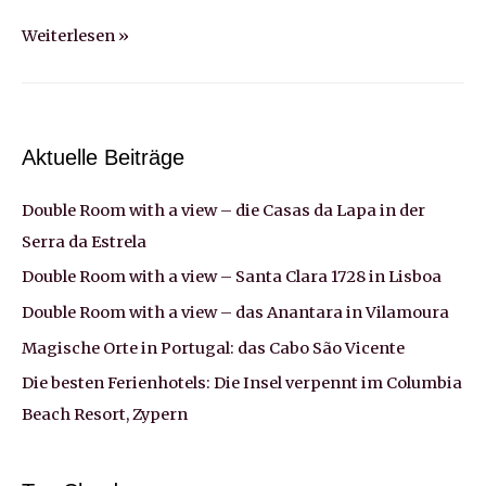
5
Weiterlesen »
Monate
Eigensinn
–
unser
Aktuelle Beiträge
Sabbatical
Double Room with a view – die Casas da Lapa in der
Serra da Estrela
Double Room with a view – Santa Clara 1728 in Lisboa
Double Room with a view – das Anantara in Vilamoura
Magische Orte in Portugal: das Cabo São Vicente
Die besten Ferienhotels: Die Insel verpennt im Columbia
Beach Resort, Zypern